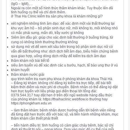
(IgG – IgM),…
Ngoài ra còn một số hình thức thăm khám khác. Tuy thuộc lên đã
tình huống cụ thể và chỉ định thêm.
ở Thai Ha Clinic kiểm tra sản phụ khoa là khám những gì?
xét nghiệm không tính âm đạo: để xác định một vài thất thường tại
khu vực âm hộ – bộ phận sinh dục nữ, môi không to, môi không nhỏ
có mắc phải sưng, mẩn đỏ, trầy xước gì không
Siêm âm đầu gò: giúp cho xác định bất thường ở buồng trứng, tử
cung có không bình thường thường không
sử dụng mỏ vịt để xem xét sâu bên trong bộ phận sinh dục nữ có
vấn đề bất thường như: dịch dịch tiết âm đạo, biểu hiện chứng bệnh
qua giao hợp, uống dòng dịch nhầy để kiểm tra dịch âm đạo
thăm khám nội bài tiết tố
siêu âm tuyến vú để xác định các u bướu, hạch, tế bào ung thư ở vú
khám huyết
thăm khám nước giải
quy trình kiểm tra nam phụ khoa ở phòng khám đa khoa Thái Hà
– Đăng ký khám: không chỉ đăng ký kiểm tra trực tiếp, để bài tiết
kiệm thời điểm và mức phí di chuyển. Bệnh nhân có thể đăng ký đặt
hẹn trực tuyến với liệu pháp gọi điện thoại tới tổng đài:
0379.544.317 hay đặt hẹn ở trên đội ngũ website hàng đầu thức
của phòng khám là: https://thaihaclinic.webflow.io thường hay
https://phongkham.edu.vn
– làm thăm khám: bệnh nhân được hướng dẫn tới bệnh viện riêng
đã từng đặt hẹn trước đối với bác sỹ, và tiến hành những khám, mục
thăm khám cần thiết phải thiết
– tiến hành điều trị: tình huống có cảm giác chảy bệnh, bác sỹ chỉ
định kỹ thuật trị nội – ngoại khoa, Dựa vào mức độ cụ thể của mỗi