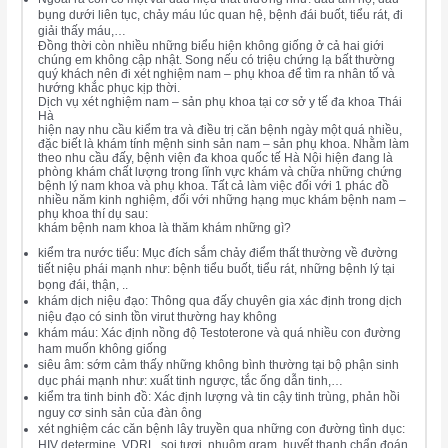
bụng dưới liên tục, chảy máu lúc quan hệ, bệnh đái buốt, tiểu rát, đi
giải thấy máu,…
Đồng thời còn nhiều những biểu hiện không giống ở cả hai giới
chúng em không cập nhật. Song nếu có triệu chứng lạ bất thường
quý khách nên đi xét nghiệm nam – phụ khoa để tìm ra nhân tố và
hướng khắc phục kịp thời.
Dịch vụ xét nghiệm nam – sản phụ khoa tại cơ sở y tế đa khoa Thái
Hà
hiện nay nhu cầu kiểm tra và điều trị căn bệnh ngày một quá nhiều,
đặc biết là khám tính mệnh sinh sản nam – sản phụ khoa. Nhằm làm
theo nhu cầu đấy, bệnh viện đa khoa quốc tế Hà Nội hiện đang là
phòng khám chất lượng trong lĩnh vực khám và chữa những chứng
bệnh lý nam khoa và phụ khoa. Tất cả làm việc đối với 1 phác đồ
nhiều năm kinh nghiệm, đối với những hạng mục khám bệnh nam –
phụ khoa thí dụ sau:
khám bệnh nam khoa là thăm khám những gì?
kiểm tra nước tiểu: Mục đích sắm chảy điểm thất thường về đường
tiết niệu phái mạnh như: bệnh tiểu buốt, tiểu rát, những bệnh lý tại
bọng đái, thận, ..
khám dịch niệu đạo: Thông qua đấy chuyên gia xác định trong dịch
niệu đạo có sinh tồn virut thường hay không
khám máu: Xác định nồng độ Testoterone và quá nhiều con đường
ham muốn không giống
siêu âm: sớm cảm thấy những không bình thường tại bộ phận sinh
dục phái mạnh như: xuất tinh ngược, tắc ống dẫn tinh,…
kiểm tra tinh binh đồ: Xác định lượng và tin cậy tinh trùng, phản hồi
nguy cơ sinh sản của đàn ông
xét nghiệm các căn bệnh lây truyền qua những con đường tình dục:
HIV determine, VDRL, soi tươi, nhuộm gram, huyết thanh chẩn đoán