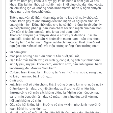
kiểm tra nam phụ khoa là được gọi tắt do bệnh ở nam giới và phụ
khoa. Đây là hình thức xét nghiệm nên thiết giúp cho đàn ông và các
chị em sàng lọc và khoảng soát được một vài bệnh lý bệnh chuyên
khoa nam, phụ khoa phổ quát.
Thông qua vấn đề thăm khám này giúp họ kịp thời ngày chữa căn
bệnh, tránh gây ra ảnh hưởng đến tính mệnh và nguy cơ sinh sản
của chính mình. Đồng thời giúp cho họ có thêm thông tin về bệnh lý
và biết phương pháp giữ an toàn chăm sóc tính mệnh của bản thân
Vậy, cần đi khám nam sản phụ khoa thời gian nào?
Theo các chuyên gia chuyên khoa ở cơ sở y tế đa khoa Thái Hà
giúp biết: khách hàng cần đi khám tính mạng nam – sản phụ khoa
định kỳ tầm 1-2 lần/năm. Ngoài ra khách hàng cần thiết phải đi xét
nghiệm thời điểm có một vài triệu chứng không bình thường như:
tại nam giới:
mắc phải những dấu hiệu như: đi tiểu buốt, tiểu rắt,…
Gặp thắc mắc bất thường về sinh lý, công dụng tình dục như: bệnh
sinh lý yếu, suy yếu khoái cảm, xuất tinh sớm, bắn tinh ngược, bệnh
liệt dương, đau đớn lúc “lâm trận”,…
Có biểu hiện không bình thường tại “cậu nhỏ” như: ngứa, sưng bìu,
lở loét, mụn mọc bất thường,…
ở nữ giới:
xuất hiện một số triệu chứng thất thường ở vùng kín như: ngứa ngáy
ở âm đạo – âm đạo, dịch tiết âm đạo xuất tương đối nhiều thất
thường cộng với màu sắc không giống lạ (khí hư vón hòn, có màu
vàng, màu đen, dịch âm đạo có máu, màu trắng đục,..) đi kèm mùi
hôi tanh không dễ chịu
Gặp câu hỏi không bình thường về chu kỳ kinh như: kinh nguyệt rối
loạn, trễ kinh, rong kinh, …
Ngoài ra còn có một vài dấu hiệu thất thường như: đau âm hộ, đau