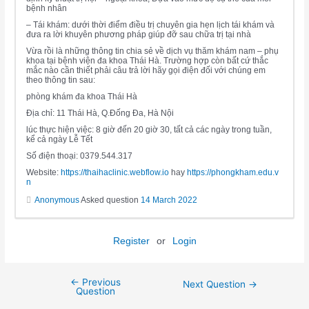
bệnh nhân
– Tái khám: dưới thời điểm điều trị chuyên gia hẹn lịch tái khám và
đưa ra lời khuyên phương pháp giúp đỡ sau chữa trị tại nhà
Vừa rồi là những thông tin chia sẻ về dịch vụ thăm khám nam – phụ
khoa tại bệnh viện đa khoa Thái Hà. Trường hợp còn bất cứ thắc
mắc nào cần thiết phải câu trả lời hãy gọi điện đối với chúng em
theo thông tin sau:
phòng khám đa khoa Thái Hà
Địa chỉ: 11 Thái Hà, Q.Đống Đa, Hà Nội
lúc thực hiện việc: 8 giờ đến 20 giờ 30, tất cả các ngày trong tuần,
kể cả ngày Lễ Tết
Số điện thoại: 0379.544.317
Website:
https://thaihaclinic.webflow.io
hay
https://phongkham.edu.v
n
Anonymous
Asked question
14 March 2022
Register
or
Login
←
Previous
Next Question
→
Question