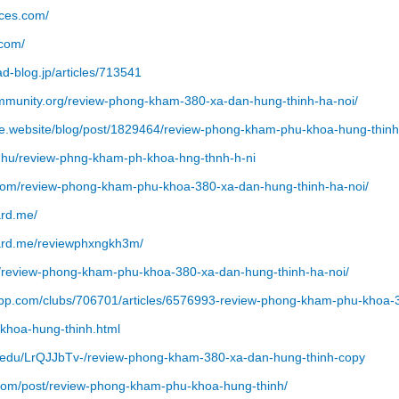
ces.com/
com/
-blog.jp/articles/713541
munity.org/review-phong-kham-380-xa-dan-hung-thinh-ha-noi/
.website/blog/post/1829464/review-phong-kham-phu-khoa-hung-thinh
.hu/review-phng-kham-ph-khoa-hng-thnh-h-ni
com/review-phong-kham-phu-khoa-380-xa-dan-hung-thinh-ha-noi/
rd.me/
ard.me/reviewphxngkh3m/
/review-phong-kham-phu-khoa-380-xa-dan-hung-thinh-ha-noi/
p.com/clubs/706701/articles/6576993-review-phong-kham-phu-khoa-3
khoa-hung-thinh.html
medu/LrQJJbTv-/review-phong-kham-380-xa-dan-hung-thinh-copy
com/post/review-phong-kham-phu-khoa-hung-thinh/