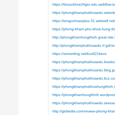
https://tinsuckhoe24gio-edu.webflow.io
https://phongkhamphukhoaedu.websit
https://tongochoanplus-31.webself.ne
https://phong-kham-phu-khoa-hung-thi
http://phongkhamhungthinh.great-site
http://phongkhamphukhoaedu.rf.gd/r
https://zenwriting.net/kco621bexs
https://phongkhamphukhoaedu.livedoo
https://phongkhamphukhoaedu.blog.jp
https://phongkhamphukhoaedu.bcz.co
https://phongkhamphukhoahungthinh.m
https://phongkhamhungthinh.wordpres
https://phongkhamphukhoaedu.seesaa.
http://globedia.com/review-phong-kha