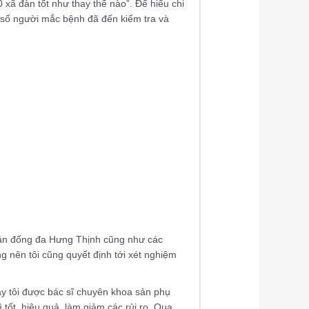
 xã đàn tốt như thay thế nào”. Để hiểu chi
t số người mắc bệnh đã đến kiểm tra và
uận đống đa Hưng Thịnh cũng như các
g nên tôi cũng quyết định tới xét nghiệm
đây tôi được bác sĩ chuyên khoa sản phụ
ì tốt, hiệu quả, làm giảm các rủi ro. Qua