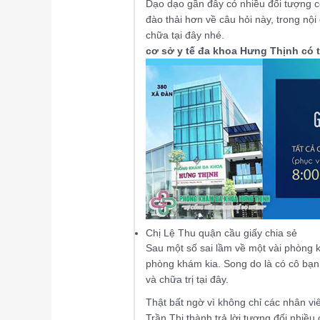
Dạo dạo gần đây có nhiều đối tượng có
đào thải hơn về câu hỏi này, trong nộ
chữa tại đây nhé.
cơ sở y tế đa khoa Hưng Thịnh có 
Chị Lệ Thu quận cầu giấy chia sẻ
Sau một số sai lầm về một vài phòng 
phòng khám kia. Song do là có cô bạn t
và chữa trị tại đây.
Thật bất ngờ vì không chỉ các nhân vi
Trần Thị thành trả lời tương đối nhiều 