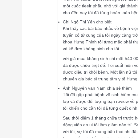
một cuộc tieeir phãu nhỏ với giá thành
cho đến nay tôi đã từng hoàn toàn bệnh
Chị Ngô Thị Yến cho biết
Khi thấy các bài báo nhắc về bệnh việ
tuyến cổ tử cung của tôi ngày càng trở
khoa Hưng Thịnh tôi từng mắc phải thu
và kê đơn kháng sinh cho tôi
với giá mua kháng sinh chỉ mất 540.0
đã được chữa triệt để. Tôi xuất hiện v
được điều trị khỏi bệnh. Một lần nữ tô
chuyên gia bác sĩ trung tâm y tế Hưng
Anh Nguyên van Nam chia sẻ thêm
Tôi đã gặp phải bệnh vô sinh hiếm muộ
lớp và được đối tượng bạn review về p
tôi khiến cho cần tôi đã từng quết định
Sau thời điểm 1 tháng chữa trị trước h
động viên an ui tôi làm giảm nản trí. Sa
với tôi, vợ tôi đã mang bầu thai nhi đ