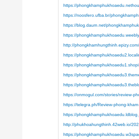
https://phongkhamphukhoaedu.nethous
https://noosfero.ufba.br/phongkhamp
https://blog.daum.net/phongkhamphu
https://phongkhamphukhoaedu.weebly
http://phongkhamhungthinh.epizy.com
https://phongkhamphukhoaedu2.locali
https://phongkhamphukhoaedu1.shopi
https://phongkhamphukhoaedu3.theme
https://phongkhamphukhoaedu3.thebl
https://onmogul.com/stories/review-p
https://telegra.ph/Review-phong-kha
https://phongkhamphukhoaedu.ldblog.
http://phukhoahungthinh.42web.io/20
https://phongkhamphukhoaedu.w3spa