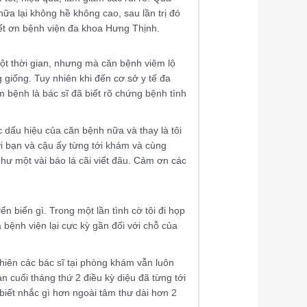
hữa lại không hề không cao, sau lần trị đó
biết ơn bệnh viện đa khoa Hưng Thịnh.
một thời gian, nhưng mà căn bệnh viêm lộ
 giống. Tuy nhiên khi đến cơ sở y tế đa
 bệnh là bác sĩ đã biết rõ chứng bệnh tình
 dấu hiệu của căn bệnh nữa và thay là tôi
ười bạn và cậu ấy từng tới khám và cùng
như một vài báo lá cãi viết đâu. Cảm ơn các
 biến gì. Trong một lần tình cờ tôi đi họp
 bệnh viện lại cực kỳ gần đối với chỗ của
 nhiên các bác sĩ tại phòng khám vẫn luôn
ian cuối tháng thứ 2 điều kỳ diệu đã từng tới
 biết nhắc gì hơn ngoài tâm thư dài hơn 2