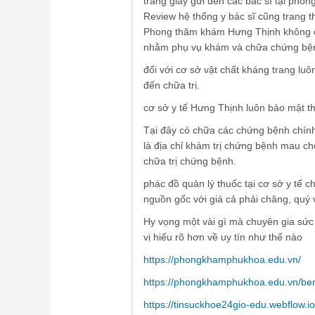
trang giấy gửi đến các bác sĩ tại ph
Review hệ thống y bác sĩ cũng trang thi
Phong thăm khám Hưng Thịnh không chỉ 
nhằm phụ vụ khám và chữa chứng bện
đối với cơ sở vật chất kháng trang luô
đến chữa trị.
cơ sở y tế Hưng Thịnh luôn bảo mật th
Tại đây có chữa các chứng bệnh chín
là địa chỉ khám trị chứng bệnh mau ch
chữa trị chứng bệnh.
phác đồ quản lý thuốc tại cơ sở y tế c
nguồn gốc với giá cả phải chăng, quý v
Hy vọng một vài gì mà chuyên gia sức
vị hiểu rõ hơn về uy tín như thế nào
https://phongkhamphukhoa.edu.vn/
https://phongkhamphukhoa.edu.vn/be
https://tinsuckhoe24gio-edu.webflow.i