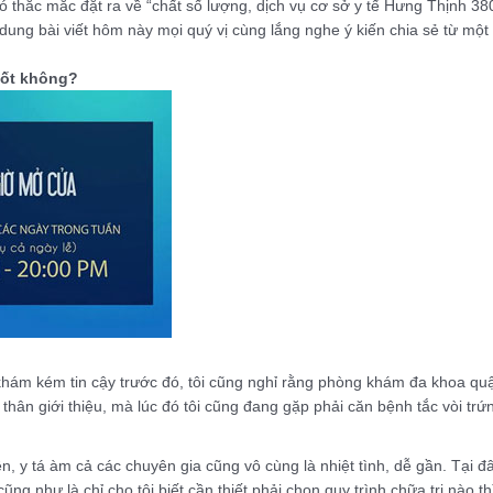
 thắc mắc đặt ra về “chất số lượng, dịch vụ cơ sở y tế Hưng Thịnh 380
i dung bài viết hôm này mọi quý vị cùng lắng nghe ý kiến chia sẻ từ mộ
tốt không?
khám kém tin cậy trước đó, tôi cũng nghỉ rằng phòng khám đa khoa q
hân giới thiệu, mà lúc đó tôi cũng đang gặp phải căn bệnh tắc vòi trứn
ên, y tá àm cả các chuyên gia cũng vô cùng là nhiệt tình, dễ gần. Tại 
cũng như là chỉ cho tôi biết cần thiết phải chọn quy trình chữa trị nào th