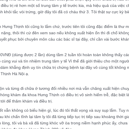
 điều trị rẻ hơn một số trung tâm y tế trước kia, mà hiệu quả của việc c
 khỏi tắc vòi trứng, giờ đây tôi đã có cháu thứ 3. Tôi thật sự cực kỳ 
n Hưng Thịnh tôi cũng lo lắm chứ, trước tiên tôi cũng đặc điểm là thư 
 nặng, thôi thì cứ đên xem sao nếu không xuất hiện ổn thì đi chổ không
yết phục bởi chuyên môn cảu các bác sĩ tại đây, chỉ cần vài bước khám
00VNĐ (dùng được 2 lần) dùng tầm 2 tuần tôi hoàn toàn không thấy các
ô cùng vui và tín nhiệm trung tâm y tế Vì thế đã giới thiệu cho một ng
i dám khẳng định uy tín chữa trị chứng bệnh tại đây vô cùng tốt không 
 Thịnh Hà Nội ạ.
n và từng đi chữa ở tương đối nhiều nơi mà vẫn chăng xuất hiện chuyển
hòng khám đa khoa Hưng Thịnh có điều trị vô sinh hiếm trễ, đặc biệt là
 tới để thăm khám và điều trị.
ết vẫn không có biểu hiện gì, lúc đó tôi thất vọng và suy sụp lắm. Tuy
u khi chấn tĩnh lại tâm ly tôi đã từng tiếp tục trị tiếp sau khoảng thời g
ầu lòng, tôi và bà xã đã từng khóc vỡ òa trong niềm hạnh phúc ấy, chưa