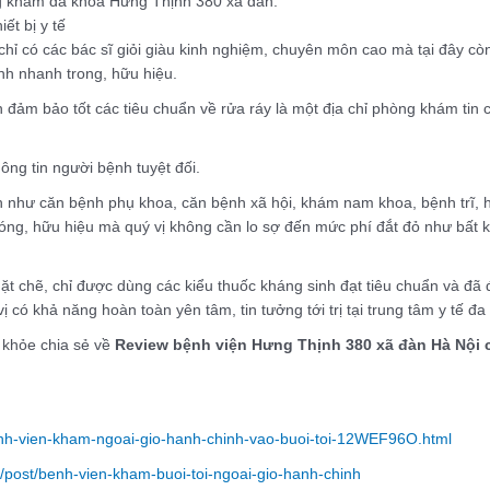
òng khám đa khoa Hưng Thịnh 380 xã đàn.
ết bị y tế
có các bác sĩ giỏi giàu kinh nghiệm, chuyên môn cao mà tại đây còn 
h nhanh trong, hữu hiệu.
n đảm bảo tốt các tiêu chuẩn về rửa ráy là một địa chỉ phòng khám tin 
ông tin người bệnh tuyệt đối.
h như căn bệnh phụ khoa, căn bệnh xã hội, khám nam khoa, bệnh trĩ,
óng, hữu hiệu mà quý vị không cần lo sợ đến mức phí đắt đỏ như bất k
hặt chẽ, chỉ được dùng các kiểu thuốc kháng sinh đạt tiêu chuẩn và đã
ị có khả năng hoàn toàn yên tâm, tin tưởng tới trị tại trung tâm y tế đ
 khỏe chia sẻ về
Review bệnh viện Hưng Thịnh 380 xã đàn Hà Nội 
nh-vien-kham-ngoai-gio-hanh-chinh-vao-buoi-toi-12WEF96O.html
o/post/benh-vien-kham-buoi-toi-ngoai-gio-hanh-chinh